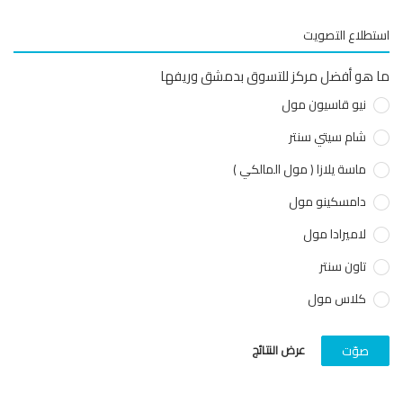
طلاع التصويت
هو أفضل مركز للتسوق بدمشق وريفها
نيو قاسيون مول
شام سيتي سنتر
ماسة يلازا ( مول المالكي )
دامسكينو مول
لاميرادا مول
تاون سنتر
كلاس مول
عرض النتائج
صوّت