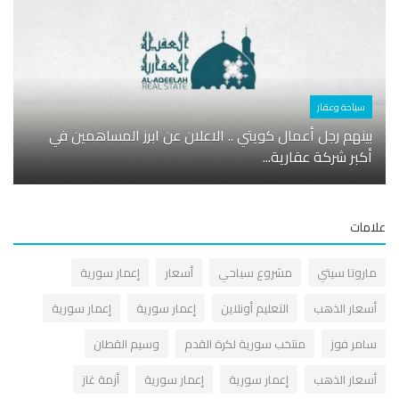
سياحة وعقار
أسوا
بينهم رجل أعمال كويتي .. الاعلان عن ابرز المساهمين في
أكبر شركة عقارية...
نشرة 
مات
اروتا سيتي
مشروع سياحي
أسعار
إعمار سورية
سعار الذهب
التعليم أونلاين
إعمار سورية
إعمار سورية
امر فوز
منتخب سورية لكرة القدم
وسيم القطان
سعار الذهب
إعمار سورية
إعمار سورية
أزمة غاز