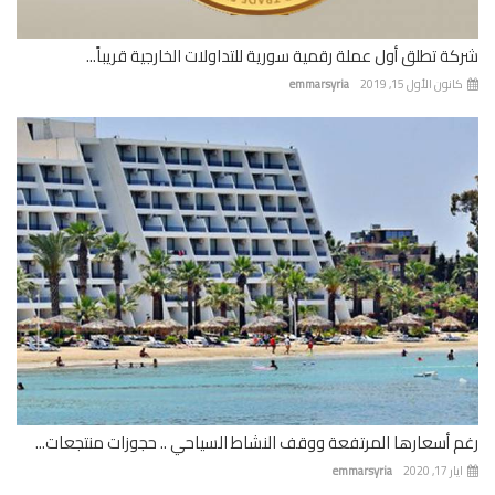
ة تطلق أول عملة رقمية سورية للتداولات الخارجية قريباً...
نون الأول 15, 2019
emmarsyria
 أسعارها المرتفعة ووقف النشاط السياحي .. حجوزات منتجعات...
 17, 2020
emmarsyria