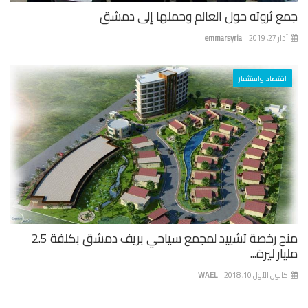
ع ثروته حول العالم وحملها إلى دمشق
 27, 2019
emmarsyria
اقتصاد واستثمار
منح رخصة تشييد لمجمع سياحي بريف دمشق بكلفة 2.5
ار ليرة...
نون الأول 10, 2018
WAEL