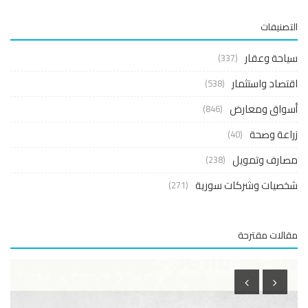
صنيفات
حة وعقار
(337)
صاد واستثمار
(538)
واق ومعارض
(846)
عة وصحة
(40)
ارف وتمويل
(238)
صيات وشركات سورية
(271)
لات مقترحة