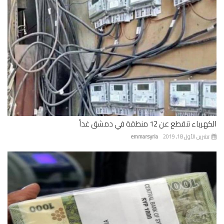
باء تنقطع عن 12 منطقة في دمشق غداً
رين الأول 18, 2019
emmarsyria