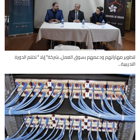
وير مهاراتهم ودعمهم بسوق العمل..شركة" إيلا " تختتم الدورة
ريبية...