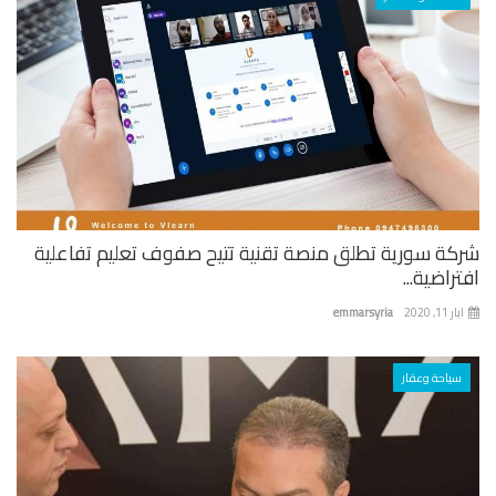
كة سورية تطلق منصة تقنية تتيح صفوف تعليم تفاعلية
راضية...
 11, 2020
emmarsyria
سياحة وعقار