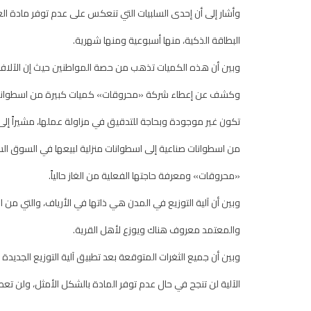
وأشار إلى أن إحدى السلبيات التي تنعكس على عدم توفر مادة الغ
البطاقة الذكية، منها أسبوعية ومنها شهرية.
وبين أن هذه الكميات تذهب من حصة المواطنين حيث إن الآلا
وكشف عن إعطاء شركة «محروقات» كميات كبيرة من اسطوانات ا
تكون غير موجودة وبحاجة للتدقيق في مزاولة عملها، مشيراً إل
من اسطوانات صناعية إلى اسطوانات منزلية لبيعها في السوق السو
«محروقات» ومعرفة حاجتها الفعلية من الغاز حالياً.
وبين أن آلية التوزيع في المدن هي ذاتها في الأرياف، والتي من 
والمعتمد معروف هناك ويوزع لأهل القرية.
وبين أن جميع الثغرات المتوقعة بعد تطبيق آلية التوزيع الجديدة 
الآلية لن تنجح في حال عدم توفر المادة بالشكل الأمثل، ولن تعطي