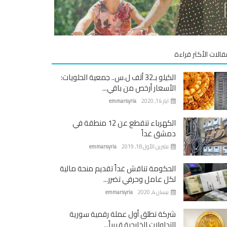
قالات الأكثر قراءة
الكيلو بـ32 ألف ل.س.. جمعية الحلويات:
الأسعار أرخص من باقي...
ايار 14, 2020
emmarsyria
الكهرباء تنقطع عن 12 منطقة في
دمشق غداً
تشرين الأول 18, 2019
emmarsyria
الحكومة تناقش غداً تقديم منحة مالية
لكل عامل وحرفي تضرر...
نيسان 4, 2020
emmarsyria
شركة تطلق أول عملة رقمية سورية
للتداولات الخارجية قريباً...