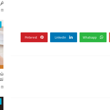
في
كا
Pinterest
Linkedin
Whatsapp
شر
تفا
ايا