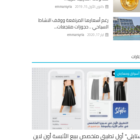
كانون الأول 15, 2019
emmarsyria
رغم أسعارها المرتفعة ووقف النشاط
السياحي .. حجوزات منتجعات...
ايار 17, 2020
emmarsyria
ارات
أسواق ومعارض
تايلي" أول تطبيق متخصص ببيع الألبسة أون لاين