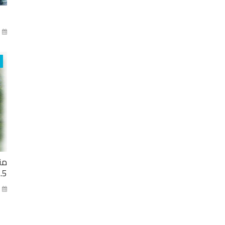
آذا
من
2.5 مليار ل
كا