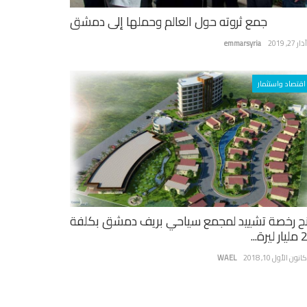
جمع ثروته حول العالم وحملها إلى دمشق
ر 27, 2019
emmarsyria
اقتصاد واستثمار
ح رخصة تشييد لمجمع سياحي بريف دمشق بكلفة
يرة...
نون الأول 10, 2018
WAEL