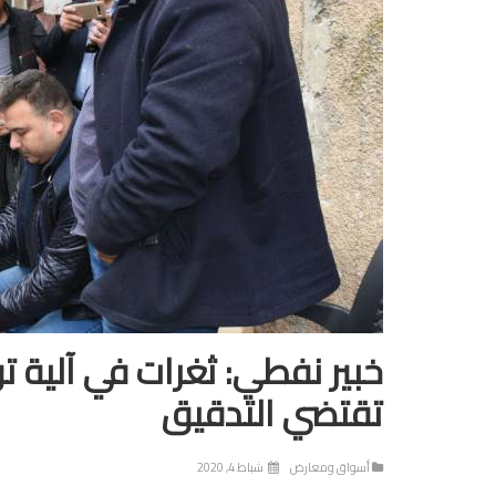
خبير نفطي: ثغرات في آلية تو
تقتضي التدقيق
أسواق ومعارض
شباط 4, 2020