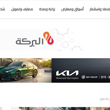
قتصاد واستثمار
أسواق ومعارض
زراعة وصحة
مصارف وتمويل
شخص
ي التدقيق