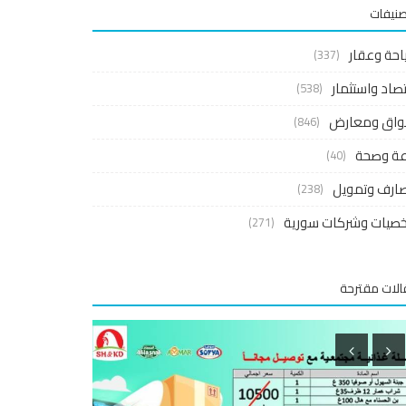
صنيفات
احة وعقار
(337)
صاد واستثمار
(538)
واق ومعارض
(846)
اعة وصحة
(40)
ارف وتمويل
(238)
صيات وشركات سورية
(271)
لات مقترحة