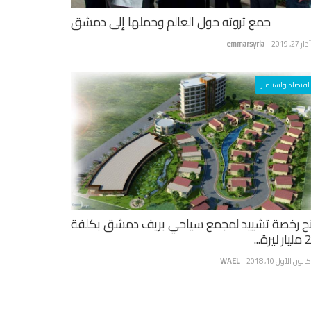
جمع ثروته حول العالم وحملها إلى دمشق
ر 27, 2019
emmarsyria
اقتصاد واستثمار
ح رخصة تشييد لمجمع سياحي بريف دمشق بكلفة
يرة...
نون الأول 10, 2018
WAEL