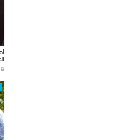
أم
ال
ني