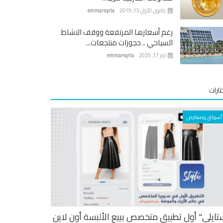
كانون الأول 15, 2019
emmarsyria
رغم أسعارها المرتفعة ووقف النشاط
السياحي .. حجوزات منتجعات...
ايار 17, 2020
emmarsyria
ارات
أسواق ومعارض
تايلي" أول تطبيق متخصص ببيع الألبسة أون لاين