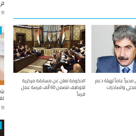
في
كا
مديراً عاماً لهيئة دعم
الحكومة تعلن عن مسابقة مركزية
المحلي والصادرات
للتوظيف تتضمن 60 ألف فرصة عمل
شر
قريباً
تفا
ايا