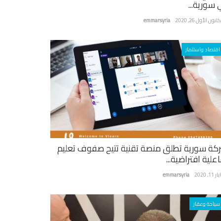
 سورية...
نون الأول 26, 2020
emmarsyria
اقتصاد واستثمار
كة سورية تطلق منصة تقنية تتيح صفوف تعليم
علية افتراضية...
ر 11, 2020
emmarsyria
سياحة وعقار