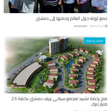
ع ثروته حول العالم وحملها إلى دمشق
 27, 2019
emmarsyria
اقتصاد واستثمار
منح رخصة تشييد لمجمع سياحي بريف دمشق بكلفة 2.5
ار ليرة...