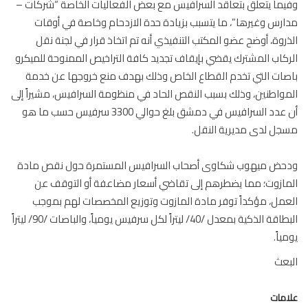
ما يتعلق بتعاقد السرافيس مع بعض الفعاليات الخاصة “شركات –
رس وغيرها”، ما يتسبب بزيادة حدة الازدحام وخاصة في أوقات
روة، أوضح عضو المكتب التنفيذي أنه تم اتخاذ قرار في لجنة نقل
كاب المشترك يقضي بإيقاف تجديد كافة التراخيص الممنوحة للميكرو
ات التي تخدم القطاع الخاص وذلك بهدف منع خروجها عن خدمة
واطنين، وذلك بسبب النقص الحاد في منظومة السرافيس، مشيراً إلى
أن عدد السرافيس في دمشق بلغ حوالي 3300 سرفيس حسب ما هو
ل لدى مديرية النقل.
حض ميهوب شكاوى أصحاب السرافيس المستمرة حول نقص مادة
ازوت؛ مما يضطرهم إلى تقاضي أسعار مضاعفة أو التوقف عن
مل، مؤكداً توفر مادة المازوت وتوزيع المخصصات لهم بموجب
البطاقة الذكية بمعدل /40/ ليتراً لكل سرفيس يومياً، والباصات /90/ ليتراً
ياً.
عث
مات