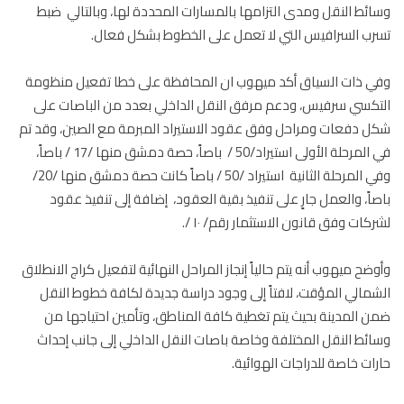
ئط النقل ومدى التزامها بالمسارات المحددة لها، وبالتالي ضبط
ب السرافيس التي لا تعمل على الخطوط بشكل فعال.
 ذات السياق أكد ميهوب ان المحافظة على خطا تفعيل منظومة
كسي سرفيس، ودعم مرفق النقل الداخلي بعدد من الباصات على
 دفعات ومراحل وفق عقود الاستيراد المبرمة مع الصين، وقد تم
في المرحلة الأولى استيراد/50 / باصاً، حصة دمشق منها /17 / باصاً،
وفي المرحلة الثانية استيراد /50 / باصاً كانت حصة دمشق منها /20/
اً، والعمل جارٍ على تنفيذ بقية العقود، إضافة إلى تنفيذ عقود
كات وفق قانون الاستثمار رقم/ ١٠ /.
ضح ميهوب أنه يتم حالياً إنجاز المراحل النهائية لتفعيل كراج الانطلاق
مالي المؤقت، لافتاً إلى وجود دراسة جديدة لكافة خطوط النقل
 المدينة بحيث يتم تغطية كافة المناطق، وتأمين احتياجها من
ئط النقل المختلفة وخاصة باصات النقل الداخلي إلى جانب إحداث
ات خاصة للدراجات الهوائية.