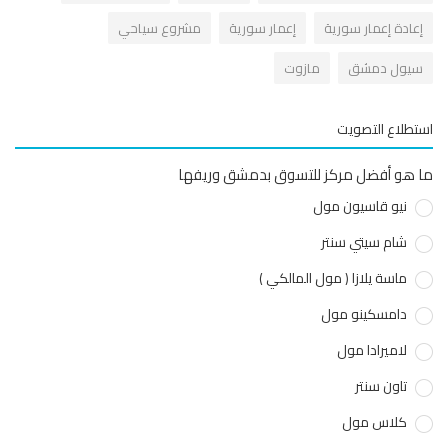
عادة إعمار سورية
إعمار سورية
مشروع سياحي
يول دمشق
مازوت
طلاع التصويت
هو أفضل مركز للتسوق بدمشق وريفها
نيو قاسيون مول
شام سيتي سنتر
ماسة يلازا ( مول المالكي )
دامسكينو مول
لاميرادا مول
تاون سنتر
كلاس مول