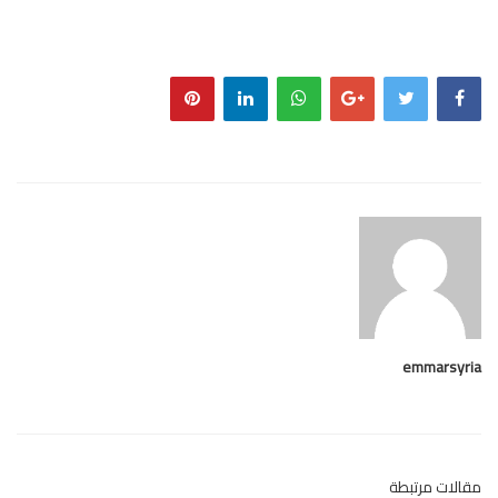
emmarsy
لات مرتبطة