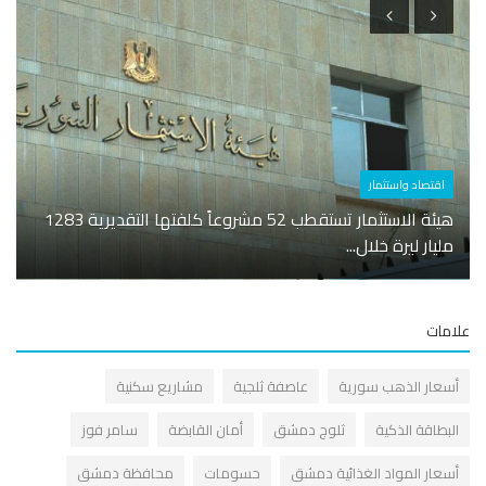
اقتصاد واستثمار
اقتصا
هيئة الاستثمار تستقطب 52 مشروعاً كلفتها التقديرية 1283
مليار ليرة خلال...
سورية
مات
سعار الذهب سورية
عاصفة ثلجية
مشاريع سكنية
لبطاقة الذكية
ثلوج دمشق
أمان القابضة
سامر فوز
سعار المواد الغذائية دمشق
حسومات
محافظة دمشق