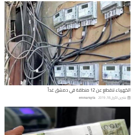
باء تنقطع عن 12 منطقة في دمشق غداً
رين الأول 18, 2019
emmarsyria