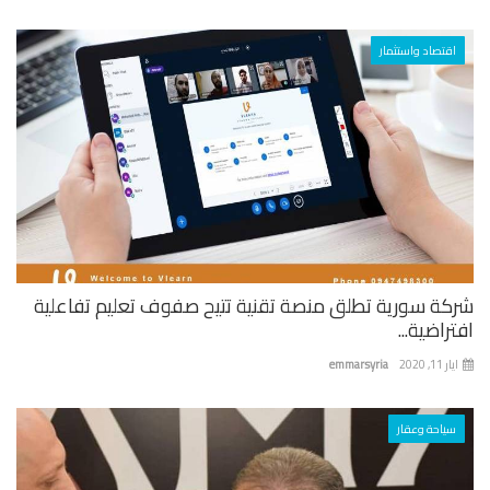
اقتصاد واستثمار
كة سورية تطلق منصة تقنية تتيح صفوف تعليم تفاعلية
راضية...
 11, 2020
emmarsyria
سياحة وعقار