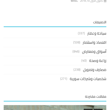
نون الأول 10, 2018
WAEL
صنيفات
حة وعقار
(337)
صاد واستثمار
(538)
واق ومعارض
(846)
عة وصحة
(40)
ارف وتمويل
(238)
صيات وشركات سورية
(271)
لات مقترحة