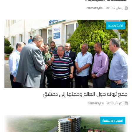
ان 7, 2019
emmarsyria
زراعة وصحة
ع ثروته حول العالم وحملها إلى دمشق
 27, 2019
emmarsyria
اقتصاد واستثمار