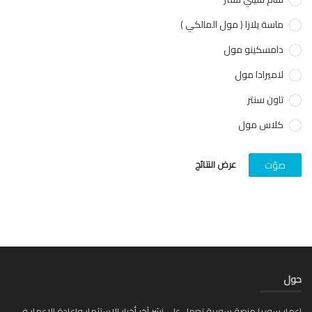
ماسة يلازا ( مول المالكي )
دامسكينو مول
لاميرادا مول
تاون سنتر
كلاس مول
عرض النتائج
صوّت
ل
ار سوريا منصة سورية تعمل على نشر آخر أخبار الاستثمار وإعادة الإعمار في