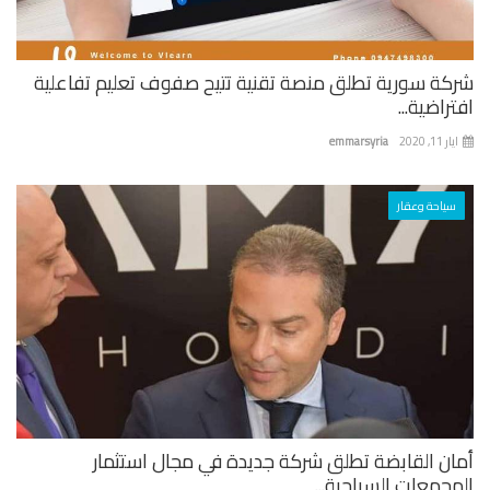
كة سورية تطلق منصة تقنية تتيح صفوف تعليم تفاعلية
راضية...
 11, 2020
emmarsyria
سياحة وعقار
ان القابضة تطلق شركة جديدة في مجال استثمار
جمعات السياحية...