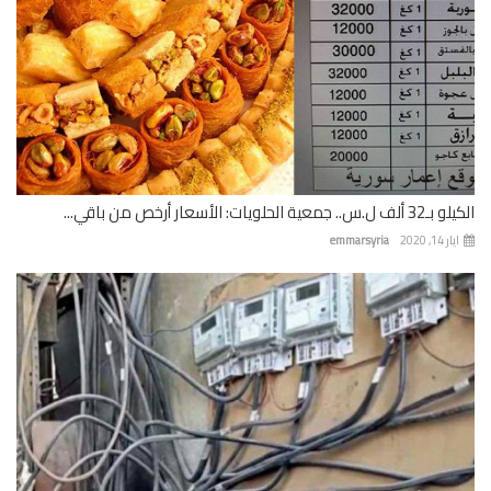
 جمعية الحلويات: الأسعار أرخص من باقي...
 14, 2020
emmarsyria