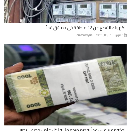
باء تنقطع عن 12 منطقة في دمشق غداً
رين الأول 18, 2019
emmarsyria
كومة تناقش غداً تقديم منحة مالية لكل عامل وحرفي تضرر...