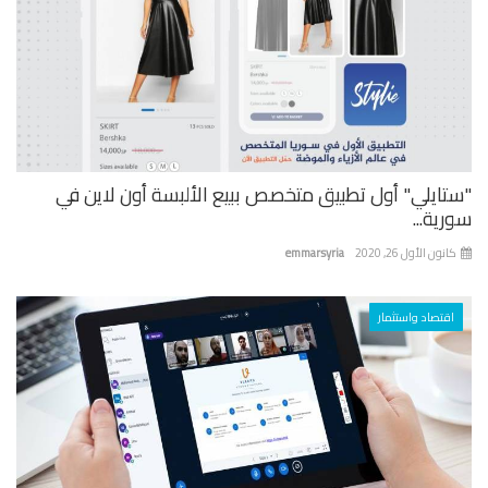
تايلي" أول تطبيق متخصص ببيع الألبسة أون لاين في
ية...
نون الأول 26, 2020
emmarsyria
اقتصاد واستثمار