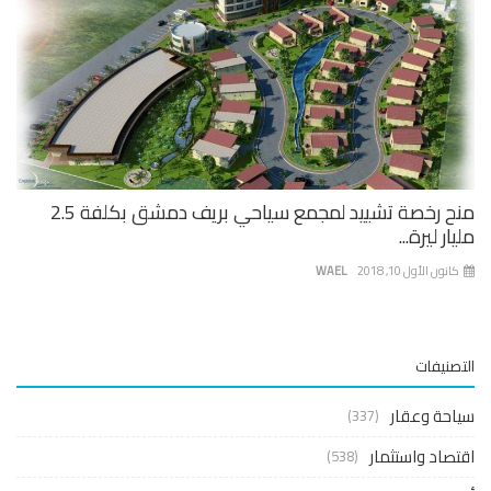
منح رخصة تشييد لمجمع سياحي بريف دمشق بكلفة 2.5
ار ليرة...
نون الأول 10, 2018
WAEL
صنيفات
حة وعقار
(337)
صاد واستثمار
(538)