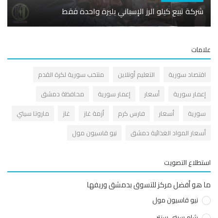
شركة تبيع كيلو الرز الإسباني بليرة واحدة فقط
هطول
مات
قتصاد سورية
التعليم أونلاين
منتخب سورية لكرة القدم
عمار سورية
أسعار
إعمار سورية
محافظة دمشق
ورية
أسعار
فارس كرم
أزمة غاز
غاز
ماروتا سيتي
سعار المواد الغذائية دمشق
نيو قاسيون مول
طلاع التصويت
هو أفضل مركز للتسوق بدمشق وريفها
نيو قاسيون مول
شام سيتي سنتر