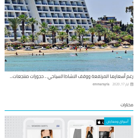
 أسعارها المرتفعة ووقف النشاط السياحي .. حجوزات منتجعات...
 17, 2020
emmarsyria
ارات
أسواق ومعارض