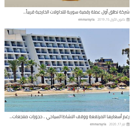
ة تطلق أول عملة رقمية سورية للتداولات الخارجية قريباً...
نون الأول 15, 2019
emmarsyria
 أسعارها المرتفعة ووقف النشاط السياحي .. حجوزات منتجعات...
 17, 2020
emmarsyria