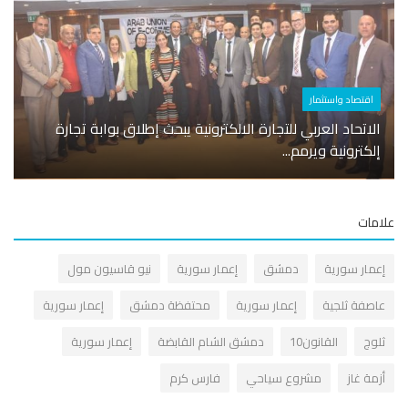
اقتصاد واستثمار
أسوا
الاتحاد العربي للتجارة الالكترونية يبحث إطلاق بوابة تجارة
مجلس 
إلكترونية ويرمم...
الماز
مات
عمار سورية
دمشق
إعمار سورية
نيو قاسيون مول
اصفة ثلجية
إعمار سورية
محتفظة دمشق
إعمار سورية
لوج
القانون10
دمشق الشام القابضة
إعمار سورية
زمة غاز
مشروع سياحي
فارس كرم