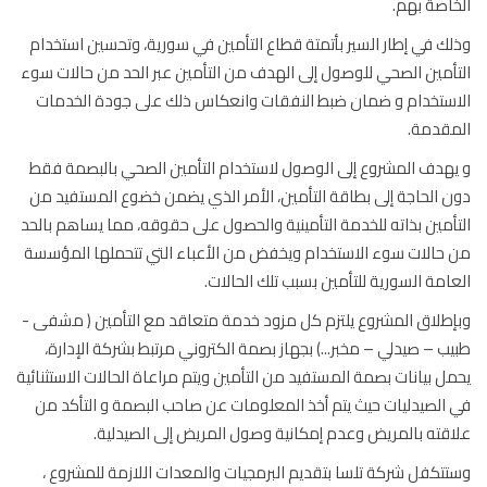
اصة بهم.
ك في إطار السير بأتمتة قطاع التأمين في سورية، وتحسين استخدام
أمين الصحي للوصول إلى الهدف من التأمين عبر الحد من حالات سوء
ستخدام و ضمان ضبط النفقات وانعكاس ذلك على جودة الخدمات
قدمة.
هدف المشروع إلى الوصول لاستخدام التأمين الصحي بالبصمة فقط
 الحاجة إلى بطاقة التأمين، الأمر الذي يضمن خضوع المستفيد من
أمين بذاته للخدمة التأمينية والحصول على حقوقه، مما يساهم بالحد
حالات سوء الاستخدام ويخفض من الأعباء التي تتحملها المؤسسة
امة السورية للتأمين بسبب تلك الحالات.
طلاق المشروع يلتزم كل مزود خدمة متعاقد مع التأمين ( مشفى -
ب – صيدلي – مخبر...) بجهاز بصمة الكتروني مرتبط بشركة الإدارة،
ل بيانات بصمة المستفيد من التأمين ويتم مراعاة الحالات الاستثنائية
الصيدليات حيث يتم أخذ المعلومات عن صاحب البصمة و التأكد من
قته بالمريض وعدم إمكانية وصول المريض إلى الصيدلية.
تكفل شركة تلسا بتقديم البرمجيات والمعدات اللازمة للمشروع ،