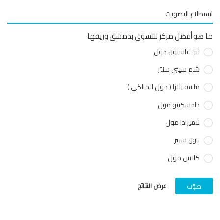
طلاع التصويت
هو أفضل مركز للتسوق بدمشق وريفها
نيو قاسيون مول
شام سيتي سنتر
ماسة يلازا ( مول المالكي )
دامسكينو مول
لاميرادا مول
تاون سنتر
كلاس مول
عرض النتائج
صوّت