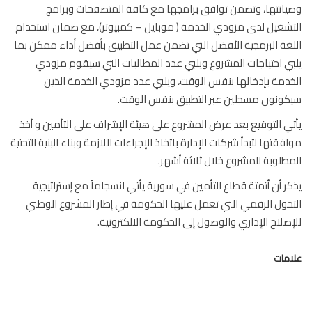
انتها، وتضمن توافق برامجها مع كافة المتصفحات وبرامج
شغيل لدى مزودي الخدمة ( موبايل – كمبيوتر)، مع ضمان استخدام
غة البرمجية الأفضل التي تضمن عمل التطبيق بأفضل أداء ممكن بما
ي احتياجات المشروع ويلبي عدد المطالبات التي سيقوم مزودي
دمة بإدخالها بنفس الوقت، ويلبي عدد مزودي الخدمة الذين
ونون مسجلين عبر التطبيق بنفس الوقت.
ي التوقيع بعد عرض المشروع على هيئة الإشراف على التأمين و أخذ
فقتها لتبدأ شركات الإدارة باتخاذ الإجراءات اللازمة وبناء البنية التحتية
طلوبة للمشروع خلال ثلاثة أشهر.
ر أن أتمتة قطاع التأمين في سورية يأتي انسجاماً مع إستراتيجية
حول الرقمي التي تعمل عليها الحكومة في إطار المشروع الوطني
صلاح الإداري والوصول إلى الحكومة الالكترونية.
مات