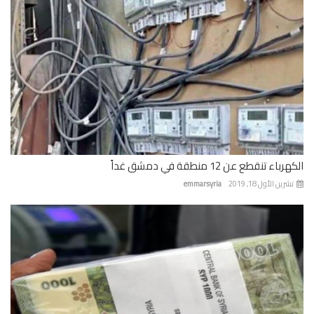
باء تنقطع عن 12 منطقة في دمشق غداً
رين الأول 18, 2019
emmarsyria