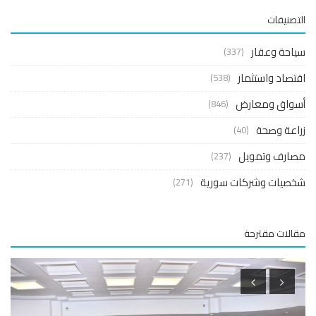
صنيفات
حة وعقار
(337)
صاد واستثمار
(538)
واق ومعارض
(846)
عة وصحة
(40)
ارف وتمويل
(237)
صيات وشركات سورية
(271)
لات مقترحة