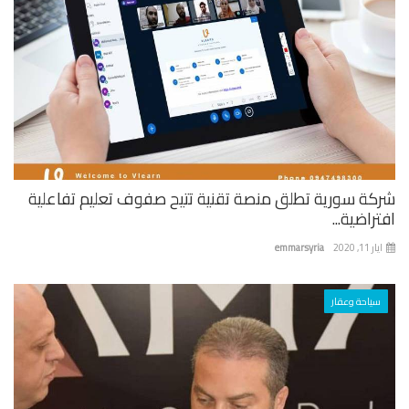
كة سورية تطلق منصة تقنية تتيح صفوف تعليم تفاعلية
راضية...
 11, 2020
emmarsyria
سياحة وعقار