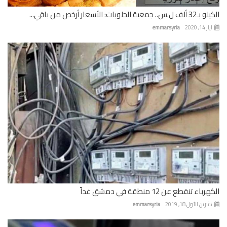
 جمعية الحلويات: الأسعار أرخص من باقي...
 14, 2020
emmarsyria
باء تنقطع عن 12 منطقة في دمشق غداً
رين الأول 18, 2019
emmarsyria