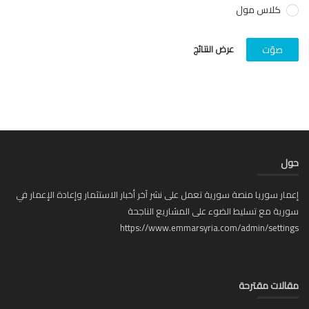
كلاس مول
عرض النتائج
صوّت
ل
ار سوريا منصة سورية تعمل على نشر آخر أخبار الاستثمار وإعادة الإعمار في
ية مع تسليط الضوء على المشاريع الناجحة
https://www.emmarsyria.com/admin/setti
لات مقترحة