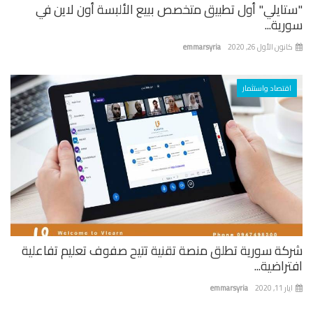
تايلي" أول تطبيق متخصص ببيع الألبسة أون لاين في
ية...
نون الأول 26, 2020
emmarsyria
اقتصاد واستثمار
كة سورية تطلق منصة تقنية تتيح صفوف تعليم تفاعلية
راضية...
 11, 2020
emmarsyria