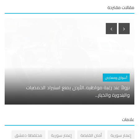
لات مقترحة
أسواق ومعارض
اقتصا
نزولاً عند رغبة مواطنيه..الأردن يمنع استيراد الحمضيات
والبندورة والخيار...
كشتو 
مات
عمار سورية
أمان القابضة
إعمار سورية
محتفظة دمشق