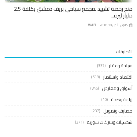
منح رخصة تشييد لمجمع سياحي بريف دمشق بكلفة 2.5
ار ليرة...
نون الأول 10, 2018
WAEL
صنيفات
حة وعقار
(337)
صاد واستثمار
(538)
واق ومعارض
(846)
عة وصحة
(40)
ارف وتمويل
(237)
صيات وشركات سورية
(271)