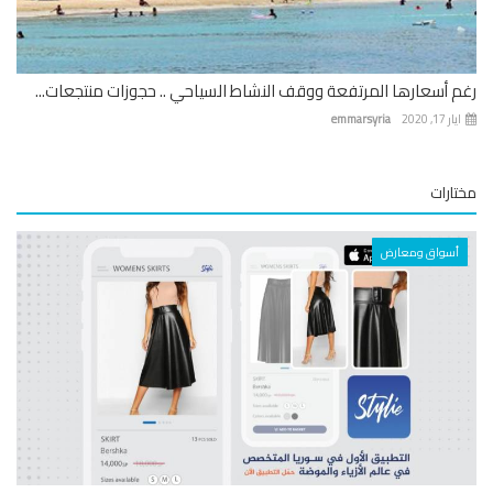
 أسعارها المرتفعة ووقف النشاط السياحي .. حجوزات منتجعات...
 17, 2020
emmarsyria
ارات
أسواق ومعارض