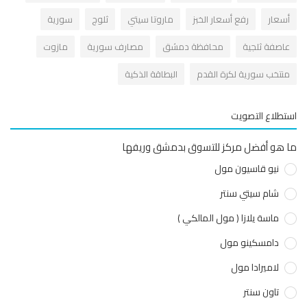
سعار
رفع أسعار الخبز
ماروتا سيتي
ثلوج
سورية
اصفة ثلجية
محافظة دمشق
مصارف سورية
مازوت
نتخب سورية لكرة القدم
البطاقة الذكية
طلاع التصويت
هو أفضل مركز للتسوق بدمشق وريفها
نيو قاسيون مول
شام سيتي سنتر
ماسة يلازا ( مول المالكي )
دامسكينو مول
لاميرادا مول
تاون سنتر