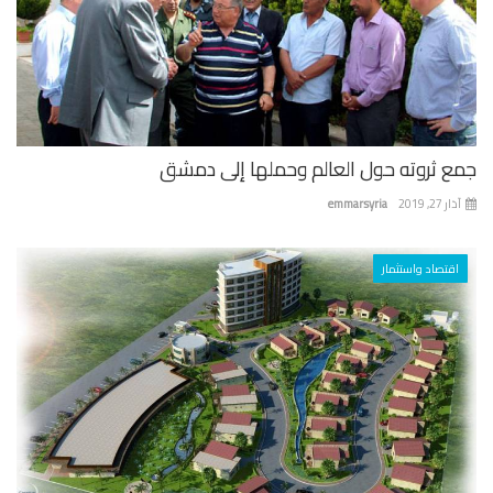
ع ثروته حول العالم وحملها إلى دمشق
 27, 2019
emmarsyria
اقتصاد واستثمار