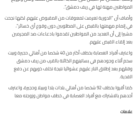
واطنين مهنة لها في ريف دمشق”.
اف أن “الدورية تعرضت لمعوقات من المقبوض عليهم، لكنها نجحت
إتمام مهمتها بالقبض على المطلوبين دون وقوع أي خسائر”،
را إلى أن العديد من المواطنين تقدموا بادعاءات ضد المجرمين
 إلقاء القبض عليهم.
واعترف أفراد العصابة بخطف أكثر من 40 شخصا من أهالي حجيرة وبيت
 أثناء وجودهم في بساتينهم الكائنة بالقرب من ريف دمشق
لهم بعد إطلاق النار عليهم عشوائيا نتيجة تخلف ذويهم عن دفع
دية.
كما أقروا بخطف 92 شخصا من أهالي بلدات يلدا وببيلا وحجيرة، واعترف
هم بالاشتراك مع أفراد العصابة في خطف مواطن وزوجته معا
مات