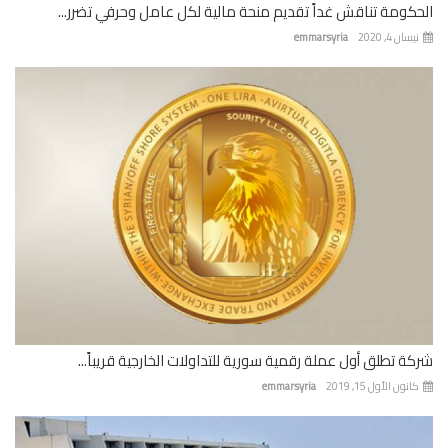
كومة تناقش غداً تقديم منحة مالية لكل عامل وحرفي تضرر...
ان 4, 2020
emmarsyria
ة تطلق أول عملة رقمية سورية للتداولات الخارجية قريباً...
نون الأول 15, 2019
emmarsyria