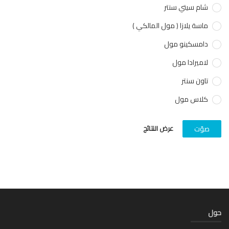
شام سيتي سنتر
ماسة يلازا ( مول المالكي )
دامسكينو مول
لاميرادا مول
تاون سنتر
كلاس مول
عرض النتائج
صوّت
ل