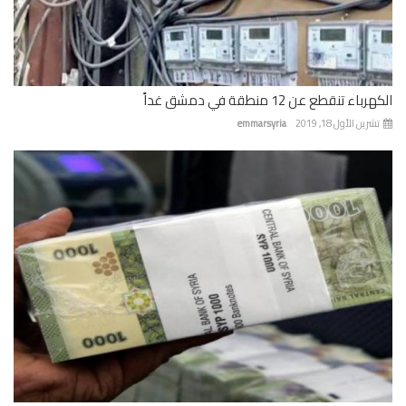
باء تنقطع عن 12 منطقة في دمشق غداً
رين الأول 18, 2019
emmarsyria