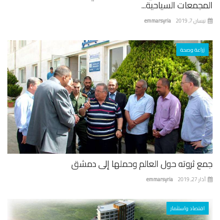
جمعات السياحية...
ان 7, 2019
emmarsyria
زراعة وصحة
ع ثروته حول العالم وحملها إلى دمشق
 27, 2019
emmarsyria
اقتصاد واستثمار