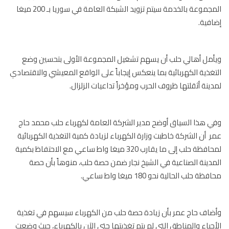
المجموعة بالخدمة سيتم تزويد الشبكة العامة في سوريا بـ 200 ميغا
فية.
مل أهالي حلب أن يسهم تشغيل المجموعة الأولى بتحسين وضع
غذية الكهربائية بما ينعكس إيجاباً على الواقع المعيشي والاقتصادي
ينة أثقلتها ظروف الحرب ومؤخراً تداعيات الزلزال.
 هذا السياق أوضح مدير الشركة العامة لكهرباء حلب محمد حاج
 أن الشركة خاطبت وزارة الكهرباء لزيادة كمية التغذية الكهربائية
لمحافظة حلب إلى ما يقارب 320 ميغا واط ساعي مع الاحتفاظ بكمية
دينة الصناعية في الشيخ نجار ضمن حصة حلب، منوهاً بأن حصة
ة حلب الحالية نحو 180 ميغا واط ساعي.
اف حاج عمر بأن زيادة حصة حلب من الكهرباء سيسهم في تغذية
حياء والمناطق التي لم يتم تغذيتها حتى الآن بالكهرباء، حيث وضعت