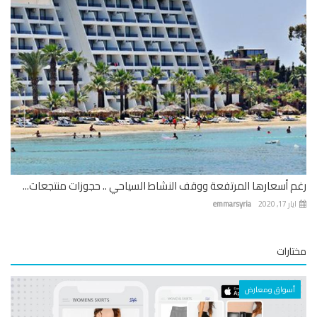
 أسعارها المرتفعة ووقف النشاط السياحي .. حجوزات منتجعات...
 17, 2020
emmarsyria
ارات
أسواق ومعارض