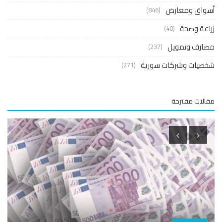
واق ومعارض
(846)
عة وصحة
(40)
ارف وتمويل
(237)
صيات وشركات سورية
(271)
لات مقترحة
اقتصا