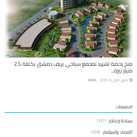
منح رخصة تشييد لمجمع سياحي بريف دمشق بكلفة 2.5
ار ليرة...
نون الأول 10, 2018
WAEL
صنيفات
حة وعقار
(337)
صاد واستثمار
(538)