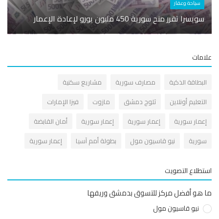
سياحة وعقار
سويسرا تقرر منح سورية 450 مليون يورو لإعادة الإعمار
كلفتها 34 مل
مات
لبطاقة الذكية
مصارف سورية
مشاريع سكنية
لتعليم أونلاين
ثلوج دمشق
مازوت
فيزا الإمارات
عمار سورية
إعمار سورية
إعمار سورية
أمان القابضة
ورية
نيو قاسيون مول
بطولة أمم آسيا
إعمار سورية
طلاع التصويت
هو أفضل مركز للتسوق بدمشق وريفها
نيو قاسيون مول