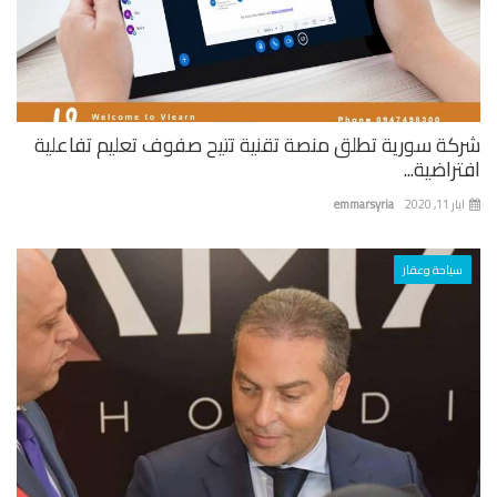
كة سورية تطلق منصة تقنية تتيح صفوف تعليم تفاعلية
راضية...
 11, 2020
emmarsyria
سياحة وعقار