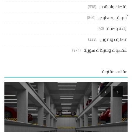
صاد واستثمار
(538)
واق ومعارض
(846)
عة وصحة
(40)
ارف وتمويل
(238)
صيات وشركات سورية
(271)
لات مقترحة