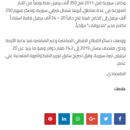
وكانت سورية قبل 2011 تنتج 350 ألف برميل نفط يومياً من الآبار
الموزعة في عدة مناطق، أبرزها شمال شرقي سورية، وتصدّر منهم 250
ألف برميل إلى الخارج، فيما تنتج حالياً 20 – 24 ألف برميل فقط، استناداً
ام مدير "محروقات" مؤخراً.
لت خسائر القطاع النفطي المباشرة وغير المباشرة منذ بداية الأزمة
وحتى منتصف نيسان 2019 إلى 74.2 مليار دولار، وهو ما يزيد عن 20
ليون ليرة سورية، وفق تصريح سابق لوزير النفط والثروة المعدنية علي
م.
قتصادي
مات