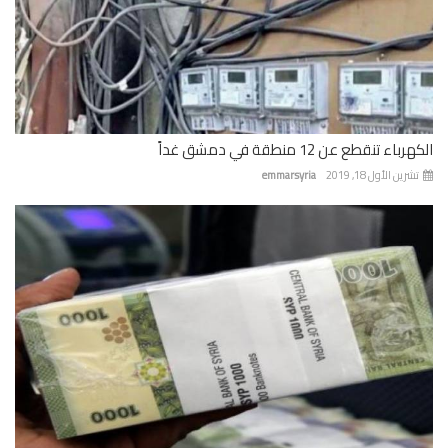
باء تنقطع عن 12 منطقة في دمشق غداً
رين الأول 18, 2019
emmarsyria