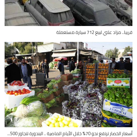
.. مزاد علني لبيع 712 سيارة مستعملة
خضار ترتفع نحو 70% خلال الأيام الماضية .. البندورة تتجاوز 500...