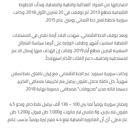
ياجاتها من المواد الغذائية والطبية والنفطية، وبدأت الخطوط
الائتمانية مطلع 2013، ثم توقفت في 20 تشرين الأول 2018، وكانت
ية تخطط لفتح خط ائتماني روسي عام 2015.
د توقف الخط الائتماني، شهدت البلاد أزمة نقص في المشتقات
فطية استمرت أشهر، وطبقت الوزارة على أثرها سياسة الشرائح
السعرية للبنزين مطلع أيار 2019، وقالت إن الهدف منها إيصال الدعم
تحقيه وتخفيف دعم الفئات الأكثر استهلاكاً.
نت سورية تستورد عبر الخط الائتماني مع إيران ناقلتي نفط تصلان
ياً، كل ناقلة تحمل مليون برميل يتم تكريرها بمصافي التكرير،
ما قاله مدير "محروقات" مصطفى حصوية نهاية 2018.
وتحتاج سورية يومياً لما بين 100 – 136 ألف برميل نفط خام، ونحو 4.5
مليون ليتر بنزين، و6 ملايين ليتر مازوت، و7,000 طن فيول، و1,200 طن
نزلي، أي أن الفاتورة النفطية تبلغ 4.4 مليار ليرة يومياً، بحسب غانم.