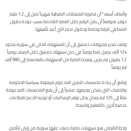
وأضاف أسعد" أن فاتورة المشتقات النفطية شهرياً تصل إلى 1.2 مليار
ار، متوقعاً أن يقل الرقم خلال الفترة القادمة بسبب عودة حقول
فط في الرقة وحماة وحقول تدمر التي أعيد تأهيلها.
ت مدير محروقات دمشق إلى أن الاستهلاك الحالي في سورية بحدود
124 ألف برميل نفط يومياً، في حين تستهلك دمشق خلال الصيف يومياً
1.2 مليون ليتر بنزين، وهذه الفترة قل الاستهلاك بالعاصمة إلى 980 ألف
 يومياً.
بع، أن زيادة مخصصات البنزين المدعوم مرهونة بسياسة الحكومة
كميات التي يمكن توزيعها، مشيراً إلى أن رفع المخصصات المدعومة
مثلاً إلى 125 ليتر يمكن بحال توفر الإمكانيات أو توجيه الدعم لقطاعات
ية أخرى كالتعليم والصحة.
 الائتمان هو تسهيلات مالية حصلت عليها سورية من إيران لتأمين