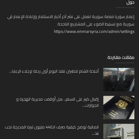
ل
ار سوريا منصة سورية تعمل على نشر آخر أخبار الاستثمار وإعادة الإعمار في
ية مع تسليط الضوء على المشاريع الناجحة
https://www.emmarsyria.com/admin/setti
لات مقترحة
أجنحة الشام للطيران تنفذ اليوم أول رحلة لإجلاء الرعايا...
إقبال كبير على السفر.. هل أوقفت مديرية الهجرة و
الجوازات...
المالية توضح كيفية صرف الـ440 مليون ليرة المدرجة تحت
بند...