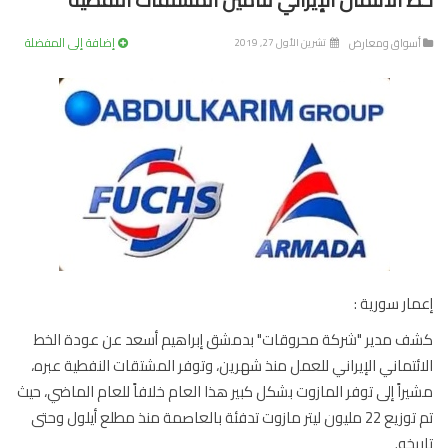
إضافة إلى المفضلة
سواق ومعارض
تشرين الأول 27, 2019
ار سورية :
 مدير "شركة محروقات" بدمشق إبراهيم أسعد عن عودة الخط
ئتماني الإيراني للعمل منذ شهرين، وتوفر المشتقات النفطية عبره،
راً إلى توفر المازوت بشكل كبير هذا العام خلافاً للعام الماضي، حيث
تم توزيع 22 مليون ليتر مازوت تدفئة بالعاصمة منذ مطلع أيلول وحتى
يخه.