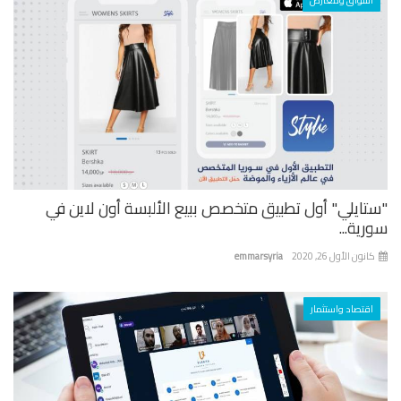
أسواق ومعارض
تايلي" أول تطبيق متخصص ببيع الألبسة أون لاين في
ية...
نون الأول 26, 2020
emmarsyria
اقتصاد واستثمار