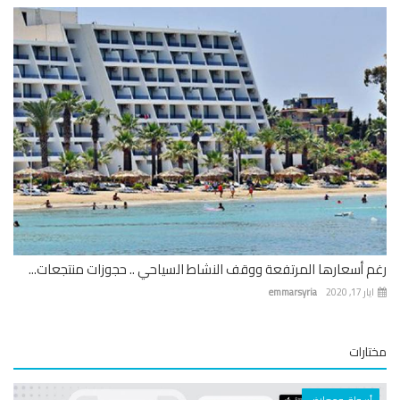
 أسعارها المرتفعة ووقف النشاط السياحي .. حجوزات منتجعات...
 17, 2020
emmarsyria
ارات